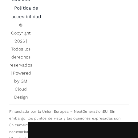
Política de
accesibilidad
©
Copyright
2026 |
Todos los
derechos
reservados
| Powered
by
GM
Cloud
Design
Financiado por la Unión Europea – NextGenerationEU. Sin
embargo, los puntos de vista y las opiniones expresadas son
únicamente los del autor o autores y no reflejan
necesariamente los de la Unión Europea o la Comisión Europea.